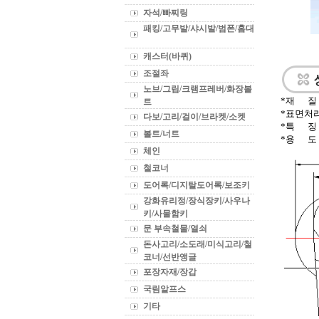
자석/빠찌링
패킹/고무발/샤시발/범폰/홈대
캐스터(바퀴)
조절좌
노브/그립/크램프레버/화장볼
*재
질
트
*표면처리
다보/고리/걸이/브라켓/소켓
*특
징 
볼트/너트
*용
도
체인
철코너
도어록/디지탈도어록/보조키
강화유리정/장식장키/사우나
키/사물함키
문 부속철물/열쇠
돈사고리/소도래/미식고리/철
코너/선반앵글
포장자재/장갑
국림알프스
기타