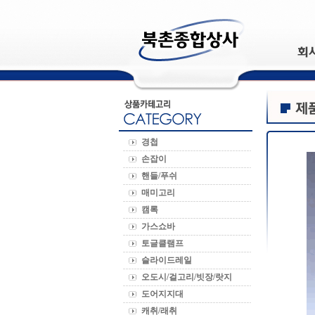
경첩
손잡이
핸들/푸쉬
매미고리
캠록
가스쇼바
토글클램프
슬라이드레일
오도시/걸고리/빗장/랏지
도어지지대
캐취/래취