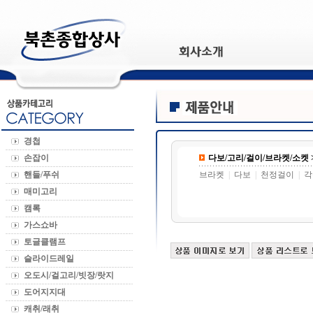
경첩
손잡이
다보/고리/걸이/브라켓/소켓 
핸들/푸쉬
브라켓
|
다보
|
천정걸이
|
각
매미고리
캠록
가스쇼바
토글클램프
슬라이드레일
오도시/걸고리/빗장/랏지
도어지지대
캐취/래취