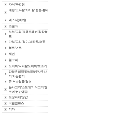
자석/빠찌링
패킹/고무발/샤시발/범폰/홈대
캐스터(바퀴)
조절좌
노브/그립/크램프레버/화장볼
트
다보/고리/걸이/브라켓/소켓
볼트/너트
체인
철코너
도어록/디지탈도어록/보조키
강화유리정/장식장키/사우나
키/사물함키
문 부속철물/열쇠
돈사고리/소도래/미식고리/철
코너/선반앵글
포장자재/장갑
국림알프스
기타