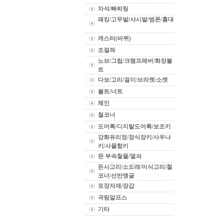
자석/빠찌링
패킹/고무발/샤시발/범폰/홈대
캐스터(바퀴)
조절좌
노브/그립/크램프레버/화장볼
트
다보/고리/걸이/브라켓/소켓
볼트/너트
체인
철코너
도어록/디지탈도어록/보조키
강화유리정/장식장키/사우나
키/사물함키
문 부속철물/열쇠
돈사고리/소도래/미식고리/철
코너/선반앵글
포장자재/장갑
국림알프스
기타