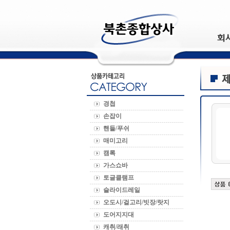
경첩
손잡이
핸들/푸쉬
매미고리
캠록
가스쇼바
토글클램프
슬라이드레일
오도시/걸고리/빗장/랏지
도어지지대
캐취/래취