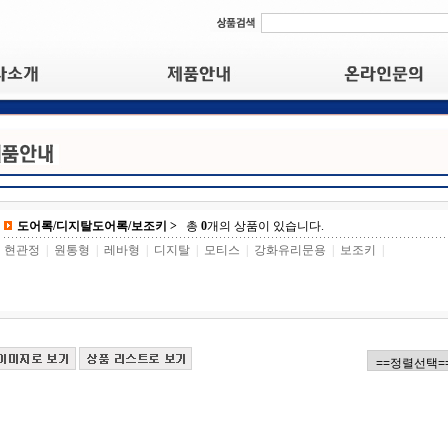
도어록/디지탈도어록/보조키 >
총
0
개의 상품이 있습니다.
현관정
|
원통형
|
레바형
|
디지탈
|
모티스
|
강화유리문용
|
보조키
|