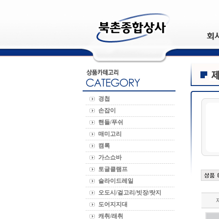
경첩
손잡이
핸들/푸쉬
매미고리
캠록
가스쇼바
토글클램프
슬라이드레일
오도시/걸고리/빗장/랏지
도어지지대
캐취/래취