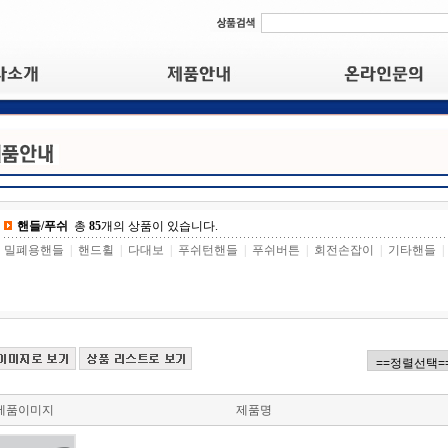
핸들/푸쉬
총
85
개의 상품이 있습니다.
밀폐용핸들
|
핸드휠
|
다대보
|
푸쉬턴핸들
|
푸쉬버튼
|
회전손잡이
|
기타핸들
|
제품이미지
제품명