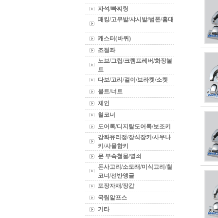
자석/빠찌링
패킹/고무발/샤시발/범폰/홈대
캐스터(바퀴)
조절좌
노브/그립/크램프레버/화장볼
트
다보/고리/걸이/브라켓/소켓
볼트/너트
체인
철코너
도어록/디지탈도어록/보조키
강화유리정/장식장키/사우나
키/사물함키
문 부속철물/열쇠
돈사고리/소도래/미식고리/철
코너/선반앵글
포장자재/장갑
국림알프스
기타