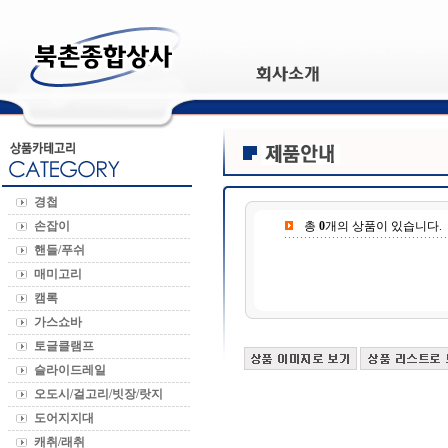
경첩
손잡이
총
0
개의 상품이 있습니다.
핸들/푸쉬
매미고리
캠록
가스쇼바
토글클램프
슬라이드레일
오도시/걸고리/빗장/랏지
도어지지대
캐취/래취