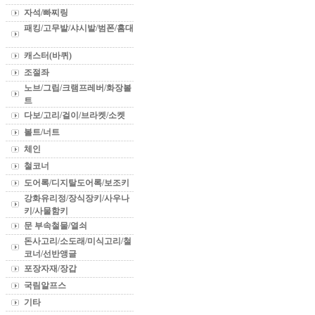
자석/빠찌링
패킹/고무발/샤시발/범폰/홈대
캐스터(바퀴)
조절좌
노브/그립/크램프레버/화장볼
트
다보/고리/걸이/브라켓/소켓
볼트/너트
체인
철코너
도어록/디지탈도어록/보조키
강화유리정/장식장키/사우나
키/사물함키
문 부속철물/열쇠
돈사고리/소도래/미식고리/철
코너/선반앵글
포장자재/장갑
국림알프스
기타